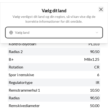
Katalog oplysninger
Vælg dit land
Clo
Prod. info
BN
Vælg venligst dit land og din region, så vi kan vise dig de
korrekte informationer for dit område.
Vælg land
Fysiske oplysninger
Kontrol diyotlari
PL103
Radius 2
90.50
B+
M8x1.25
Rotation
CR
Spor i remskive
6
Regulatortype
IR
Remstrammerhul 1
10.50
Radius
90.50
Remskivediameter
50.00