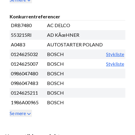
Konkurrentreferencer
DRB7480
AC DELCO
553215RI
AD KÃœHNER
A0483
AUTOSTARTER POLAND
0124625032
BOSCH
Stykliste
0124625007
BOSCH
Stykliste
0986047480
BOSCH
0986047483
BOSCH
0124625211
BOSCH
1986A00965
BOSCH
Se mere