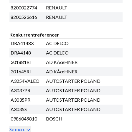
8200022774
RENAULT
8200523616
RENAULT
Konkurrentreferencer
DRA4148X
AC DELCO
DRA4148
AC DELCO
301881RI
AD KÃœHNER
301645RI
AD KÃœHNER
A3254VALEO
AUTOSTARTER POLAND
A3037PR
AUTOSTARTER POLAND
A3035PR
AUTOSTARTER POLAND
A3035S
AUTOSTARTER POLAND
0986049810
BOSCH
Se mere