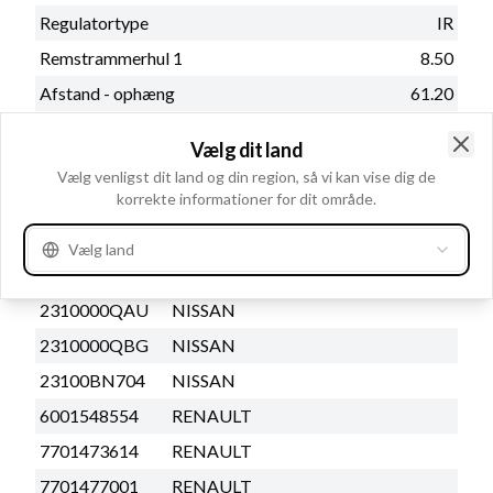
Regulatortype
IR
Remstrammerhul 1
8.50
Afstand - ophæng
61.20
Radius
90.00
Vælg dit land
Se mere
Clo
Vælg venligst dit land og din region, så vi kan vise dig de
korrekte informationer for dit område.
Erstatter og styklister
Vælg land
OEM nummer
2310000QAU
NISSAN
2310000QBG
NISSAN
23100BN704
NISSAN
6001548554
RENAULT
7701473614
RENAULT
7701477001
RENAULT