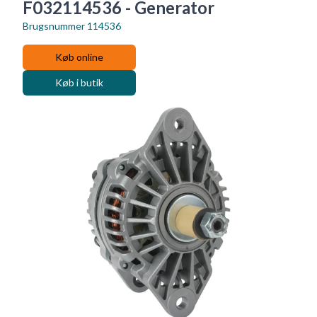
F032114536 - Generator
Brugsnummer
114536
Køb online
Køb i butik