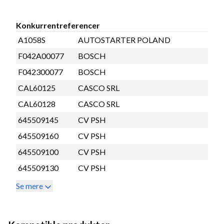
Konkurrentreferencer
A1058S
AUTOSTARTER POLAND
F042A00077
BOSCH
F042300077
BOSCH
CAL60125
CASCO SRL
CAL60128
CASCO SRL
645509145
CV PSH
645509160
CV PSH
645509100
CV PSH
645509130
CV PSH
Se mere