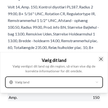
Volt 14, Amp. 150, Kontrol diyotlari PL187, Radius 2
99.00, B+ 5/16" UNC, Rotation CR, Regulatortype IR,
Remstrammerhul 1 1/2" UNC, Afstand - ophæng
100.50, Radius 99.00, Prod. info BN, Størrelse Bøjlehul -
bag 13.00, Remskive Uden, Størrelse Holdearmshul 1
13.00, Bredde - holdearm 14.00, Remstrammerhul plac.
60, Totallængde 235.00, Relæ/kulholder plac. 10, B+
Placering 50
Vælg dit land
Clo
Vælg venligst dit land og din region, så vi kan vise dig de
Produktinformation
korrekte informationer for dit område.
Vælg land
Elektriske oplysninger
Volt
14
Amp.
150