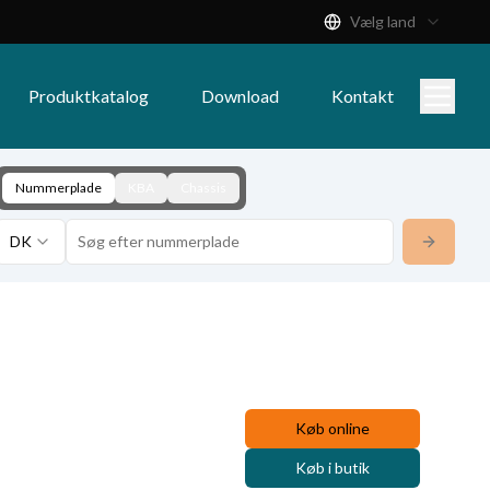
Vælg land
Produktkatalog
Download
Kontakt
Nummerplade
KBA
Chassis
DK
Køb online
Køb i butik