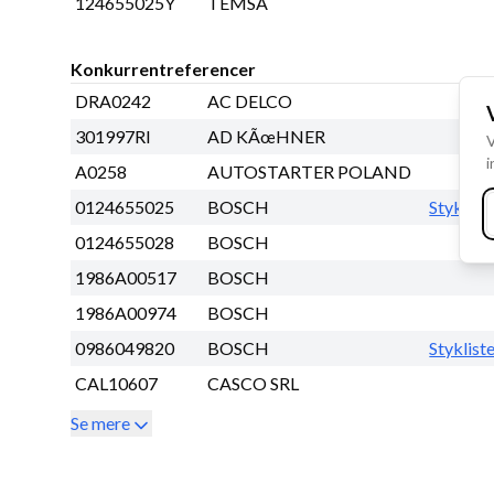
124655025Y
TEMSA
Konkurrentreferencer
DRA0242
AC DELCO
301997RI
AD KÃœHNER
V
i
A0258
AUTOSTARTER POLAND
0124655025
BOSCH
Styklist
0124655028
BOSCH
1986A00517
BOSCH
1986A00974
BOSCH
0986049820
BOSCH
Styklist
CAL10607
CASCO SRL
Se mere