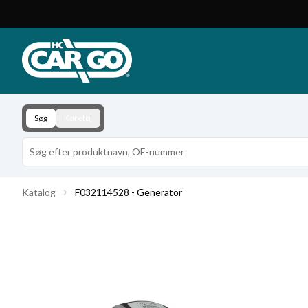
Produktkatalog
Download
Kontakt
Søg
Køretøj
Katalog
F032114528 - Generator