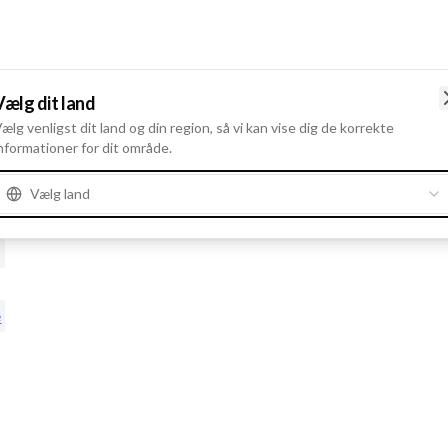
Vælg dit land
ælg venligst dit land og din region, så vi kan vise dig de korrekte
nformationer for dit område.
e
Vælg land
e