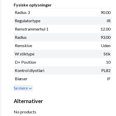
Fysiske oplysninger
Radius 3
90.00
Regulatortype
IR
Remstrammerhul 1
12.00
Radius
93.00
Remskive
Uden
W stiktype
Stik
D+ Position
10
Kontrol diyotlari
PL82
Blæser
IF
Se mere
Alternativer
No products