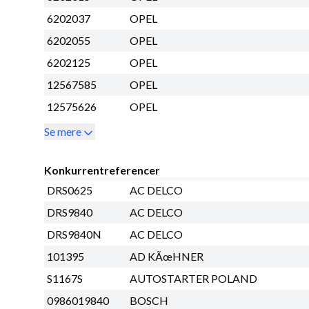
6202037
OPEL
6202055
OPEL
6202125
OPEL
12567585
OPEL
12575626
OPEL
Se mere
Konkurrentreferencer
DRS0625
AC DELCO
DRS9840
AC DELCO
DRS9840N
AC DELCO
101395
AD KÃœHNER
S1167S
AUTOSTARTER POLAND
0986019840
BOSCH