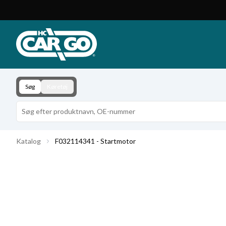
Produktkatalog
Download
Kontakt
Søg
Køretøj
Katalog
F032114341 - Startmotor