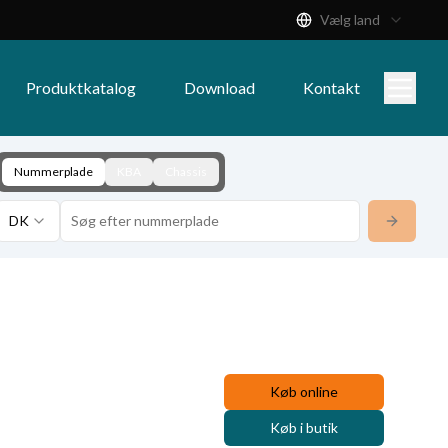
Vælg land
Produktkatalog
Download
Kontakt
Nummerplade
KBA
Chassis
DK
Køb online
Køb i butik