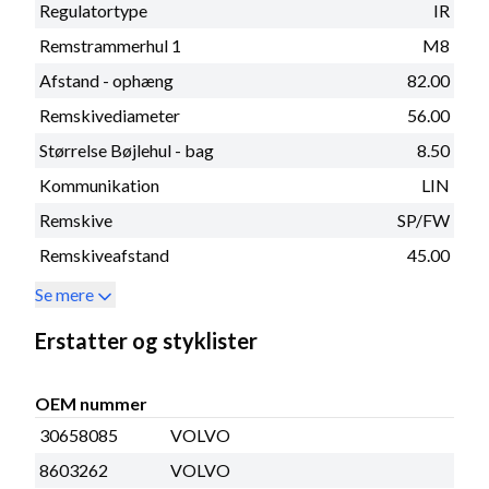
Regulatortype
IR
Remstrammerhul 1
M8
Afstand - ophæng
82.00
Remskivediameter
56.00
Størrelse Bøjlehul - bag
8.50
Kommunikation
LIN
Remskive
SP/FW
Remskiveafstand
45.00
Se mere
Erstatter og styklister
OEM nummer
30658085
VOLVO
8603262
VOLVO