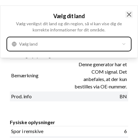
Elektriske oplysninger
Vælg dit land
Volt
14
Clo
Vælg venligst dit land og din region, så vi kan vise dig de
Amp.
140
korrekte informationer for dit område.
Vælg land
Katalog oplysninger
Denne generator har et
COM signal. Det
Bemærkning
anbefales, at der kun
bestilles via OE-nummer.
Prod. info
BN
Fysiske oplysninger
Spor i remskive
6