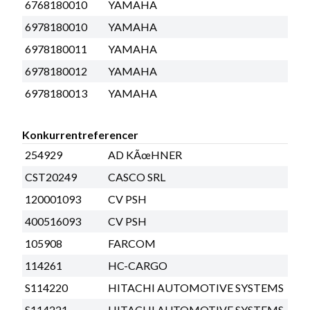
6768180010
YAMAHA
6978180010
YAMAHA
6978180011
YAMAHA
6978180012
YAMAHA
6978180013
YAMAHA
Konkurrentreferencer
254929
AD KÃœHNER
CST20249
CASCO SRL
120001093
CV PSH
400516093
CV PSH
105908
FARCOM
114261
HC-CARGO
S114220
HITACHI AUTOMOTIVE SYSTEMS
S114221
HITACHI AUTOMOTIVE SYSTEMS