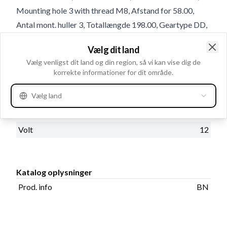
Mounting hole 3 with thread M8, Afstand for 58.00,
Antal mont. huller 3, Totallængde 198.00, Geartype DD,
Mounting Holes with Thread 3, Antal tænder 9
Vælg dit land
Clo
Vælg venligst dit land og din region, så vi kan vise dig de
Produktinformation
korrekte informationer for dit område.
Vælg land
Elektriske oplysninger
kW
1.0
Volt
12
Katalog oplysninger
Prod. info
BN