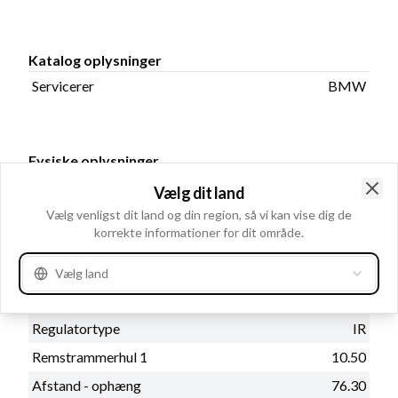
Katalog oplysninger
Servicerer
BMW
Fysiske oplysninger
Kontrol diyotlari
PL52
Vælg dit land
Clo
Radius 2
96.50
Vælg venligst dit land og din region, så vi kan vise dig de
korrekte informationer for dit område.
B+
M8x1.25
Rotation
CR
Vælg land
Spor i remskive
6
Regulatortype
IR
Remstrammerhul 1
10.50
Afstand - ophæng
76.30