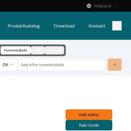
Vælg land
Produktkatalog
Download
Kontakt
Nummerplade
KBA
Chassis
DK
Køb online
Køb i butik