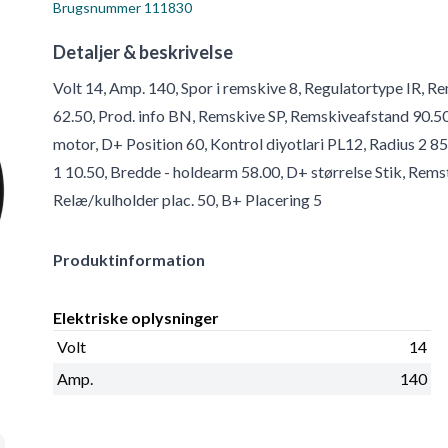
Brugsnummer
111830
Detaljer & beskrivelse
Volt 14, Amp. 140, Spor i remskive 8, Regulatortype IR,
62.50, Prod. info BN, Remskive SP, Remskiveafstand 90.5
motor, D+ Position 60, Kontrol diyotlari PL12, Radius 2 
1 10.50, Bredde - holdearm 58.00, D+ størrelse Stik, Rem
Relæ/kulholder plac. 50, B+ Placering 5
Produktinformation
Elektriske oplysninger
Volt
14
Amp.
140