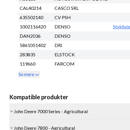
CAL40214
CASCO SRL
635502140
CV PSH
1002116420
DENSO
Styklist
DAN2036
DENSO
5861051402
DRI
283835
ELSTOCK
119660
FARCOM
Se mere
Kompatible produkter
John Deere 7000 Series - Agricultural
John Deere 7800 - Agricultural