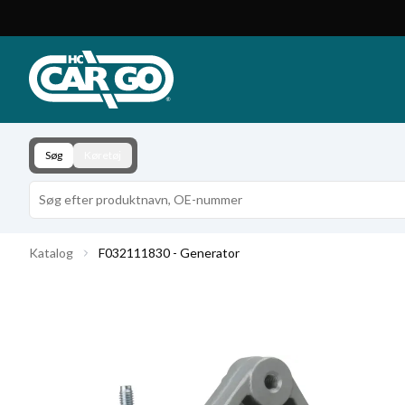
Produktkatalog
Download
Kontakt
Søg
Køretøj
Katalog
F032111830 - Generator