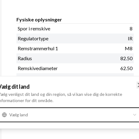
Fysiske oplysninger
Spor i remskive
8
Regulatortype
IR
Remstrammerhul 1
M8
Radius
82.50
Remskivediameter
62.50
Remskive
SP
Vælg dit land
Remskiveafstand
90.50
ælg venligst dit land og din region, så vi kan vise dig de korrekte
D+ Position
60
nformationer for dit område.
Kontrol diyotlari
PL12
Vælg land
Se mere