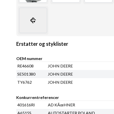
Erstatter og styklister
OEM nummer
RE46608
JOHN DEERE
SE501380
JOHN DEERE
TY6762
JOHN DEERE
Konkurrentreferencer
401616RI
AD KÃœHNER
A6515S
AUTOSTARTER POLAND