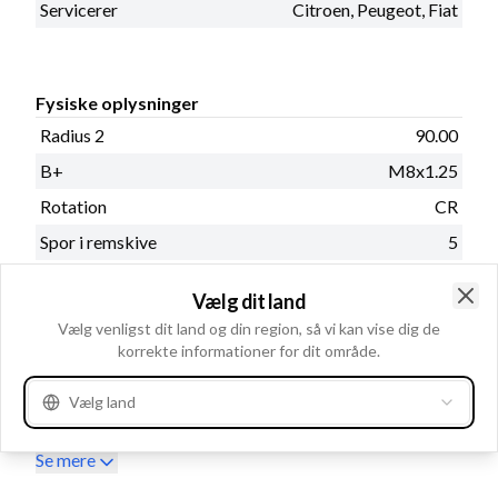
Servicerer
Citroen, Peugeot, Fiat
Fysiske oplysninger
Radius 2
90.00
B+
M8x1.25
Rotation
CR
Spor i remskive
5
Regulatortype
IR
Vælg dit land
Remstrammerhul 1
8.70
Clo
Vælg venligst dit land og din region, så vi kan vise dig de
Radius
90.00
korrekte informationer for dit område.
Remskivediameter
56.00
Vælg land
Remskive
SP
Se mere