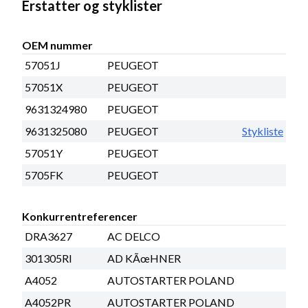
Erstatter og styklister
OEM nummer
57051J
PEUGEOT
57051X
PEUGEOT
9631324980
PEUGEOT
9631325080
PEUGEOT
Stykliste
57051Y
PEUGEOT
5705FK
PEUGEOT
Konkurrentreferencer
DRA3627
AC DELCO
301305RI
AD KÃœHNER
A4052
AUTOSTARTER POLAND
A4052PR
AUTOSTARTER POLAND