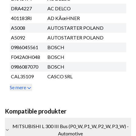
DRA4227
AC DELCO
401183RI
AD KÃœHNER
A5008
AUTOSTARTER POLAND
A5092
AUTOSTARTER POLAND
0986045561
BOSCH
F042A0H048
BOSCH
0986087070
BOSCH
CAL35109
CASCO SRL
Se mere
Kompatible produkter
MITSUBISHI L 300 III Bus (P0_W, P1_W, P2_W, P3_W) -
Automotive