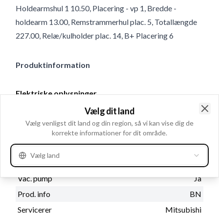
Holdearmshul 1 10.50, Placering - vp 1, Bredde -
holdearm 13.00, Remstrammerhul plac. 5, Totallængde
227.00, Relæ/kulholder plac. 14, B+ Placering 6
Produktinformation
Elektriske oplysninger
Volt
14
Vælg dit land
Clo
Amp.
75
Vælg venligst dit land og din region, så vi kan vise dig de
korrekte informationer for dit område.
Vælg land
Katalog oplysninger
Vac. pump
Ja
Prod. info
BN
Servicerer
Mitsubishi