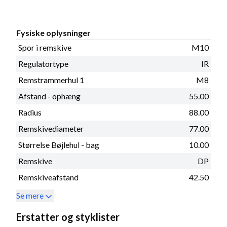
Fysiske oplysninger
Spor i remskive
M10
Regulatortype
IR
Remstrammerhul 1
M8
Afstand - ophæng
55.00
Radius
88.00
Remskivediameter
77.00
Størrelse Bøjlehul - bag
10.00
Remskive
DP
Remskiveafstand
42.50
Se mere
Erstatter og styklister