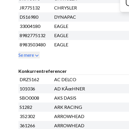
JR775132
CHRYSLER
DS16980
DYNAPAC
33004180
EAGLE
8982775132
EAGLE
8983503480
EAGLE
Se mere
Konkurrentreferencer
DRZ5162
AC DELCO
101036
AD KÃœHNER
SBO0008
AKS DASIS
S1282
ARK RACING
352302
ARROWHEAD
361266
ARROWHEAD