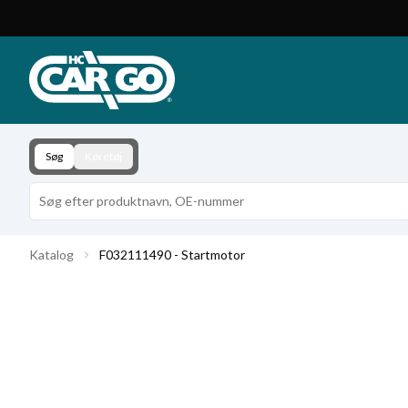
Produktkatalog
Download
Kontakt
Søg
Køretøj
Katalog
F032111490 - Startmotor