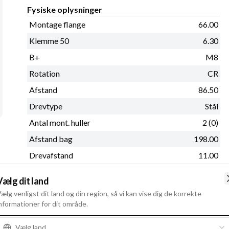
Fysiske oplysninger
Montage flange
66.00
Klemme 50
6.30
B+
M8
Rotation
CR
Afstand
86.50
Drevtype
Stål
Antal mont. huller
2 (0)
Afstand bag
198.00
Drevafstand
11.00
Se mere
Vælg dit land
ælg venligst dit land og din region, så vi kan vise dig de korrekte
nformationer for dit område.
Vælg land