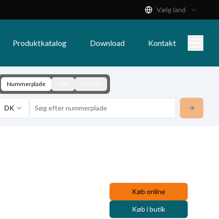
Vælg land
Produktkatalog
Download
Kontakt
Nummerplade
KBA
Chassis
DK
Køb online
Køb i butik