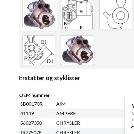
Erstatter og styklister
OEM nummer
SB00170R
AIM
31149
AMPERE
V
i
56027350
CHRYSLER
JR775078
CHRYSLER