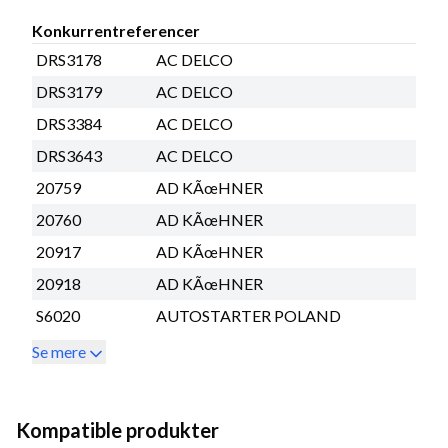
Konkurrentreferencer
DRS3178
AC DELCO
DRS3179
AC DELCO
DRS3384
AC DELCO
DRS3643
AC DELCO
20759
AD KÃœHNER
20760
AD KÃœHNER
20917
AD KÃœHNER
20918
AD KÃœHNER
S6020
AUTOSTARTER POLAND
Se mere
Kompatible produkter