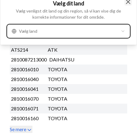
Se mere
Vælg dit land
Clo
Vælg venligst dit land og din region, så vi kan vise dig de
Erstatter og styklister
korrekte informationer for dit område.
OEM nummer
Vælg land
ATS218
ATK
ATS214
ATK
2810087213000
DAIHATSU
2810016010
TOYOTA
2810016040
TOYOTA
2810016041
TOYOTA
2810016070
TOYOTA
2810016071
TOYOTA
2810016160
TOYOTA
Se mere