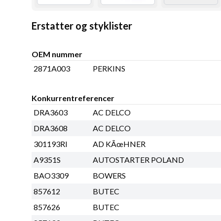
Erstatter og styklister
OEM nummer
2871A003
PERKINS
Konkurrentreferencer
DRA3603
AC DELCO
DRA3608
AC DELCO
301193RI
AD KÃœHNER
A9351S
AUTOSTARTER POLAND
BAO3309
BOWERS
857612
BUTEC
857626
BUTEC