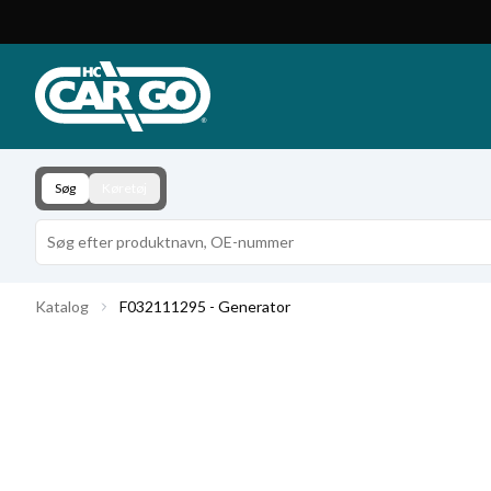
Produktkatalog
Download
Kontakt
Søg
Køretøj
Katalog
F032111295 - Generator