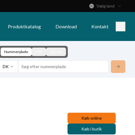
Vælg land
Produktkatalog
Download
Kontakt
Nummerplade
KBA
Chassis
DK
Køb online
Køb i butik