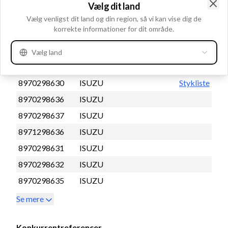
Erstatter og styklister
Vælg dit land
Clo
Vælg venligst dit land og din region, så vi kan vise dig de
korrekte informationer for dit område.
OEM nummer
8941717720
ISUZU
Vælg land
8944545590
ISUZU
8970298630
ISUZU
Stykliste
8970298636
ISUZU
8970298637
ISUZU
8971298636
ISUZU
8970298631
ISUZU
8970298632
ISUZU
8970298635
ISUZU
Se mere
Konkurrentreferencer