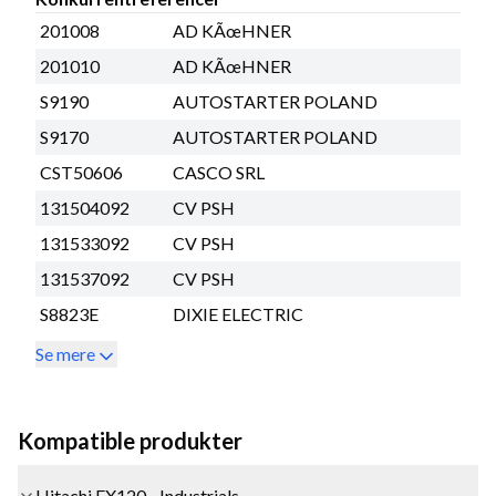
201008
AD KÃœHNER
201010
AD KÃœHNER
S9190
AUTOSTARTER POLAND
S9170
AUTOSTARTER POLAND
CST50606
CASCO SRL
131504092
CV PSH
131533092
CV PSH
131537092
CV PSH
S8823E
DIXIE ELECTRIC
Se mere
Kompatible produkter
Hitachi EX120 - Industrials