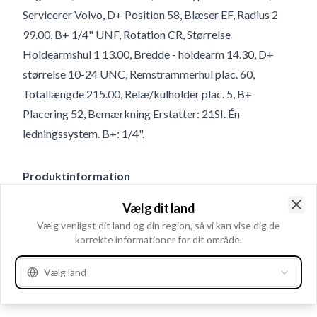
Servicerer Volvo, D+ Position 58, Blæser EF, Radius 2
99.00, B+ 1/4" UNF, Rotation CR, Størrelse
Holdearmshul 1 13.00, Bredde - holdearm 14.30, D+
størrelse 10-24 UNC, Remstrammerhul plac. 60,
Totallængde 215.00, Relæ/kulholder plac. 5, B+
Placering 52, Bemærkning Erstatter: 21SI. Én-
ledningssystem. B+: 1/4".
Produktinformation
Vælg dit land
Elektriske oplysninger
Clo
Vælg venligst dit land og din region, så vi kan vise dig de
Terminal
W
korrekte informationer for dit område.
Volt
14
Vælg land
Amp.
115