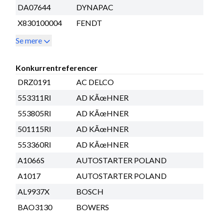
DA07644
DYNAPAC
X830100004
FENDT
Se mere
Konkurrentreferencer
DRZ0191
AC DELCO
553311RI
AD KÃœHNER
553805RI
AD KÃœHNER
501115RI
AD KÃœHNER
553360RI
AD KÃœHNER
A1066S
AUTOSTARTER POLAND
A1017
AUTOSTARTER POLAND
AL9937X
BOSCH
BAO3130
BOWERS