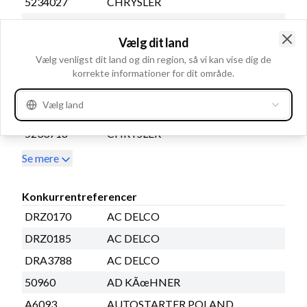
5234027
CHRYSLER
5234028
CHRYSLER
Vælg dit land
5234029
CHRYSLER
Clo
Vælg venligst dit land og din region, så vi kan vise dig de
5234031
CHRYSLER
Stykliste
korrekte informationer for dit område.
5234032
CHRYSLER
Vælg land
5233416
CHRYSLER
5233718
CHRYSLER
Se mere
Konkurrentreferencer
DRZ0170
AC DELCO
DRZ0185
AC DELCO
DRA3788
AC DELCO
50960
AD KÃœHNER
A6093
AUTOSTARTER POLAND