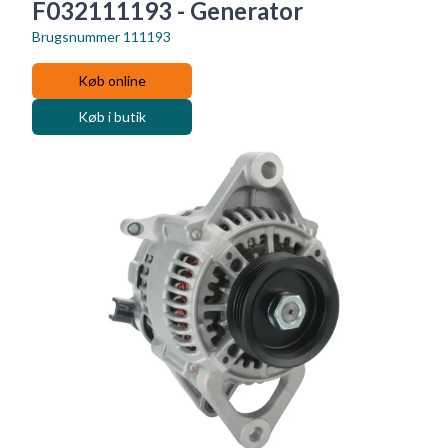
F032111193 - Generator
Brugsnummer
111193
Køb online
Køb i butik