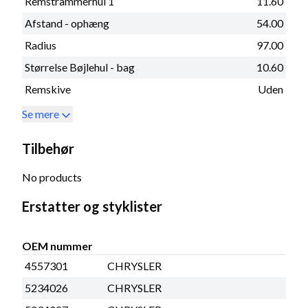
Remstrammerhul 1
11.60
Afstand - ophæng
54.00
Radius
97.00
Størrelse Bøjlehul - bag
10.60
Remskive
Uden
Se mere
Tilbehør
No products
Erstatter og styklister
OEM nummer
4557301
CHRYSLER
5234026
CHRYSLER