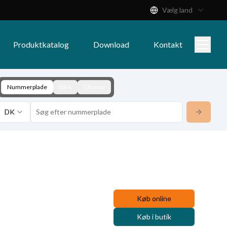
Vælg land
Produktkatalog
Download
Kontakt
Nummerplade
KBA
Chassis
DK
Køb online
Køb i butik