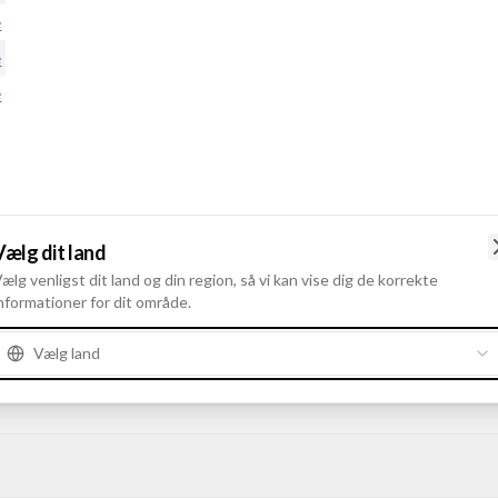
e
e
e
Vælg dit land
ælg venligst dit land og din region, så vi kan vise dig de korrekte
nformationer for dit område.
Vælg land