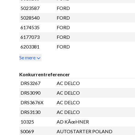
5023587
FORD
5028540
FORD
6174535
FORD
6177073
FORD
6203381
FORD
Se mere
Konkurrentreferencer
DRS3267
AC DELCO
DRS3090
AC DELCO
DRS3676X
AC DELCO
DRS3130
AC DELCO
10325
AD KÃœHNER
S0069
AUTOSTARTER POLAND