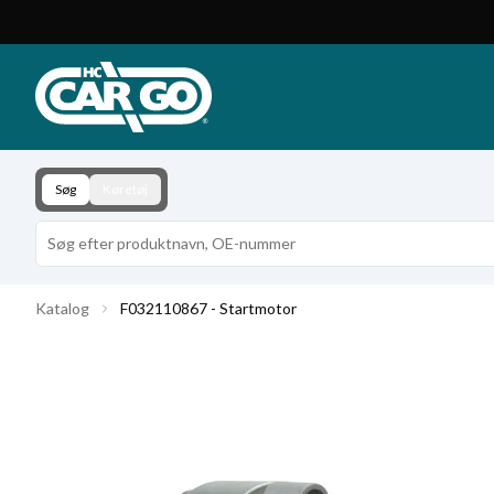
Produktkatalog
Download
Kontakt
Søg
Køretøj
Katalog
F032110867 - Startmotor